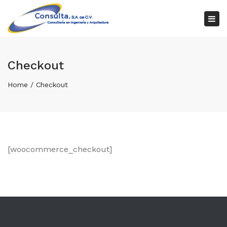
×
Tog
nav
Checkout
Home
Checkout
[woocommerce_checkout]